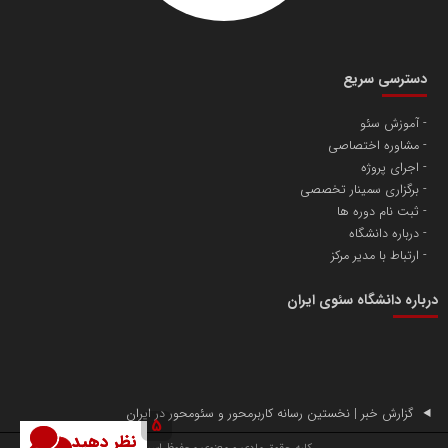
دسترسی سریع
آموزش سئو
مشاوره اختصاصی
آهن و فولاد غدیر ایرانیان
اجرای پروژه
تامین آهن اسفنجی تولیدکنندگان فولاد در کشور
برگزاری سمینار تخصصی
ثبت نام دوره ها
درباره دانشگاه
پایگاه اطلاع رسانی اعتلای نهادهای مردمی
ارتباط با مدیر مرکز
مسعودصادقی
درباره دانشگاه سئوی ایران
گزارش خبر | نخستین رسانه کاربرمحور و سئومحور در ایران
5
نظر دهید
تریبون