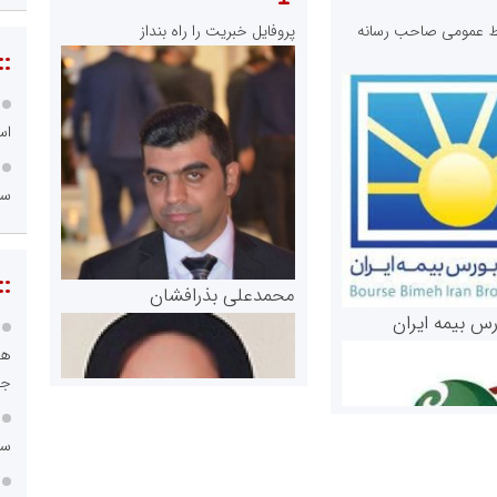
ابط عمومی صاحب رسانه
پروفایل خبریت را راه بنداز
::
اس
سا
::
محمدعلی بذرافشان
رس بیمه ایران
هو
جا
سا