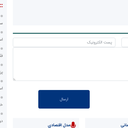
::
سا
اس
فک
پز
اس
خا
دو
انی
مدل اقتصادی