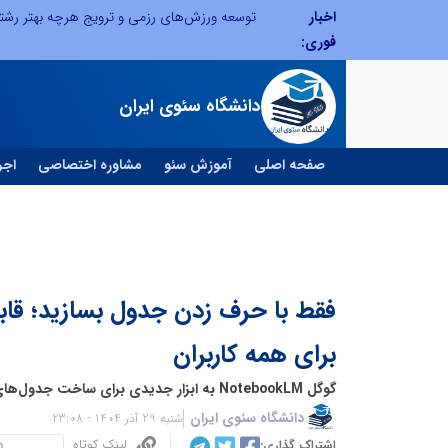
اخبار
از کشف استعدادهای ناب تا پرورش آن‌ها با رویکردهای نوآورانه؛ مسیر تحول‌آفرین شنای ایران در سطح جهانی
فوری:
دانشگاه سئوی ایران
صفحه اصلی
آموزش سئو
مشاوره اختصاصی
اجر
فقط با حرف زدن جدول بسازید؛ قابل
برای همه کاربران
گوگل NotebookLM به ابزار جدیدی برای ساخت جدول‌های هوشمند مجهز شد
دانشگاه سئوی ایران
شنبه 29 آذر 1404 - 23:08
لینک کوتاه
اشتراک گذاری: